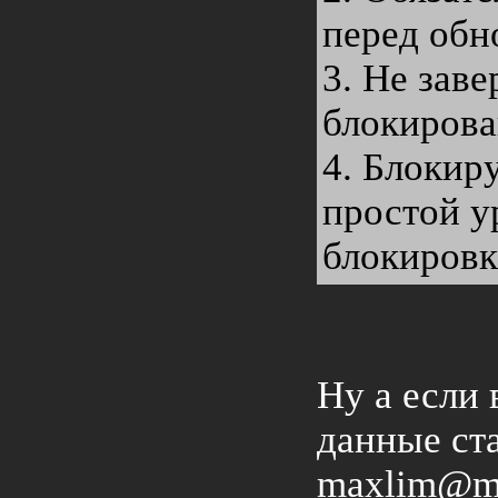
перед обн
3. Не зав
блокирова
4. Блокир
простой у
блокировк
Ну а если
данные ст
maxlim@ma