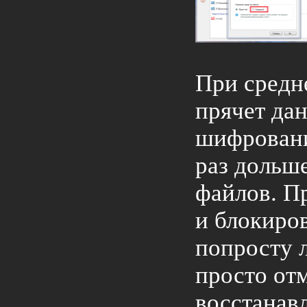
При средн
прячет да
шифровани
раз дольше
файлов. П
и блокиро
попросту л
просто отм
восстанав