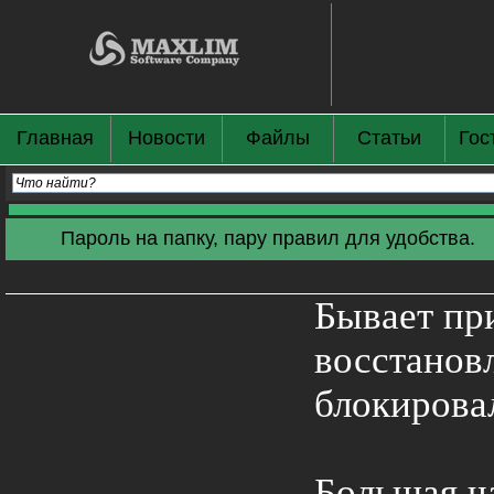
Главная
Новости
Файлы
Статьи
Гос
Пароль на папку, пару правил для удобства.
Бывает пр
восстанов
блокирова
Большая ч