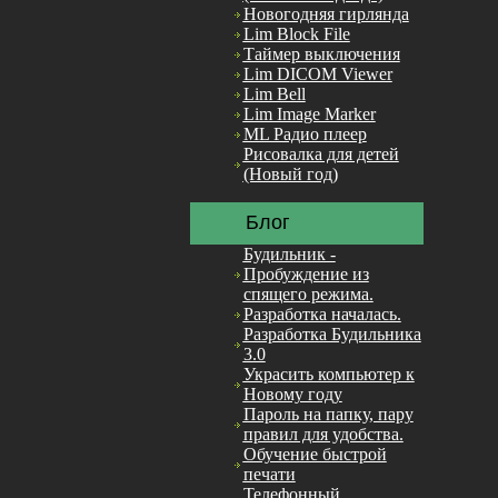
Новогодняя гирлянда
Lim Block File
Таймер выключения
Lim DICOM Viewer
Lim Bell
Lim Image Marker
ML Радио плеер
Рисовалка для детей
(Новый год)
Блог
Будильник -
Пробуждение из
спящего режима.
Разработка началась.
Разработка Будильника
3.0
Украсить компьютер к
Новому году
Пароль на папку, пару
правил для удобства.
Обучение быстрой
печати
Телефонный