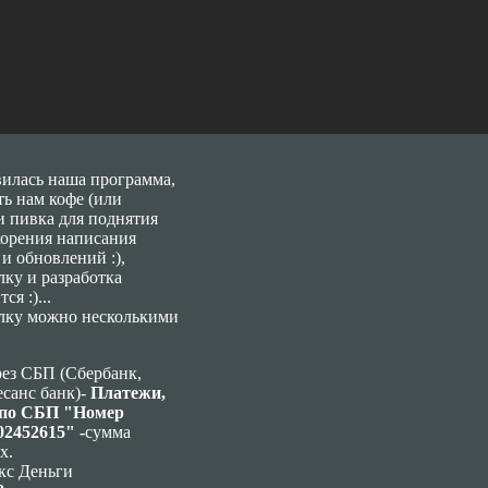
илась наша программа,
ь нам кофе (или
 пивка для поднятия
корения написания
и обновлений :),
ку и разработка
я :)...
лку можно несколькими
рез СБП (Сбербанк,
есанс банк)-
Платежи,
 по СБП "Номер
02452615" -
сумма
х.
кс Деньги