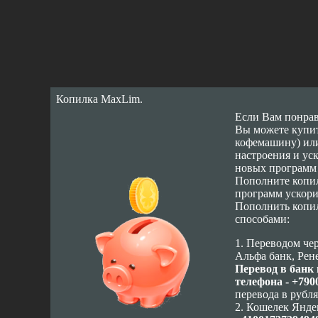
Копилка MaxLim.
Если Вам понрав
Вы можете купит
кофемашину) или
настроения и ус
новых программ 
Пополните копил
программ ускоритс
Пополнить копи
способами:
1. Переводом че
Альфа банк, Рен
Перевод в банк
телефона - +790
перевода в рубля
2. Кошелек Янде