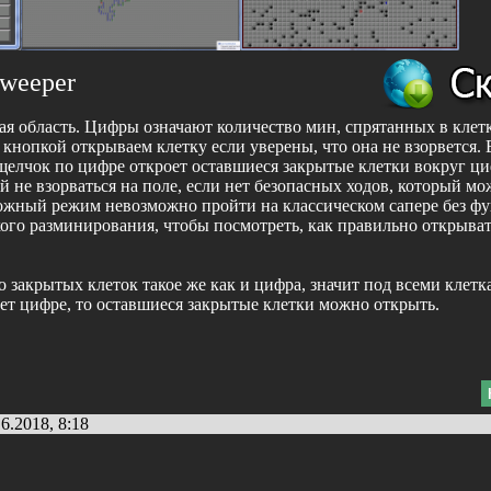
weeper
я область. Цифры означают количество мин, спрятанных в клетк
нопкой открываем клетку если уверены, что она не взорвется. 
 щелчок по цифре откроет оставшиеся закрытые клетки вокруг ц
 не взорваться на поле, если нет безопасных ходов, который м
сложный режим невозможно пройти на классическом сапере без ф
кого разминирования, чтобы посмотреть, как правильно открыва
о закрытых клеток такое же как и цифра, значит под всеми клетк
ет цифре, то оставшиеся закрытые клетки можно открыть.
6.2018, 8:18