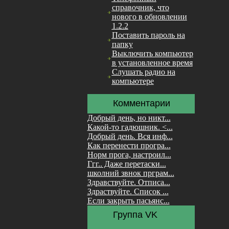
справочник, что
нового в обновлении
1.2.2
Поставить пароль на
папку
Выключить компьютер
в установленное время
Слушать радио на
компьютере
Комментарии
Добрый день, но никт...
Какой-то гадюшник. <...
Добрый день. Вся инф...
Как перенести програ...
Норм прога, настроил...
Ггг.. Даже перетаски...
школний звнок прграм...
Здравствуйте. Отписа...
Здраствуйте. Список ...
Если закрыть пасьянс...
Группа VK