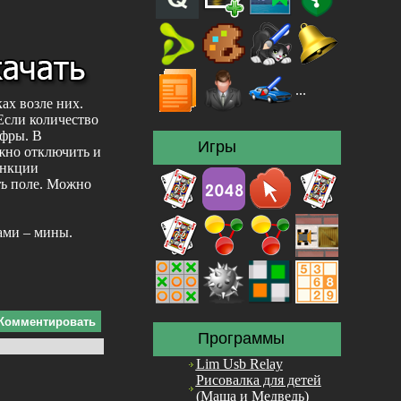
...
ах возле них.
Если количество
ифры. В
Игры
ожно отключить и
ункции
ть поле. Можно
ами – мины.
Комментировать
Программы
Lim Usb Relay
Рисовалка для детей
(Маша и Медведь)