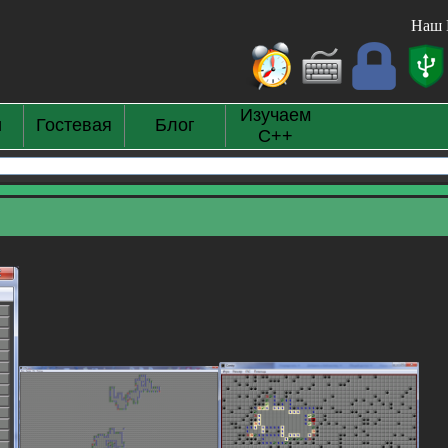
Наш 
Изучаем
и
Гостевая
Блог
С++